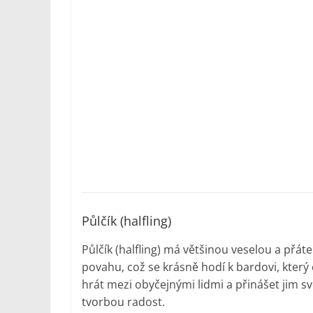
Půlčík (halfling)
Půlčík (halfling) má většinou veselou a přát
povahu, což se krásně hodí k bardovi, který
hrát mezi obyčejnými lidmi a přinášet jim sv
tvorbou radost.