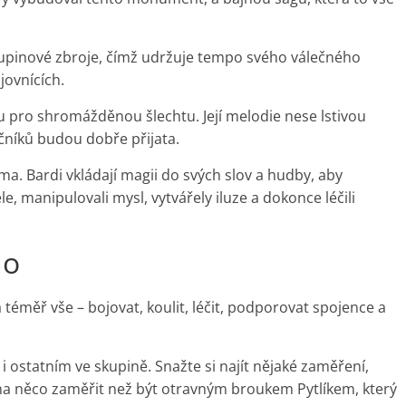
šupinové zbroje, čímž udržuje tempo svého válečného
jovnících.
u pro shromážděnou šlechtu. Její melodie nese lstivou
ečníků budou dobře přijata.
ma. Bardi vkládají magii do svých slov a hudby, aby
e, manipulovali mysl, vytvářely iluze a dokonce léčili
no
á téměř vše – bojovat, koulit, léčit, podporovat spojence a
i ostatním ve skupině. Snažte si najít nějaké zaměření,
 na něco zaměřit než být otravným broukem Pytlíkem, který