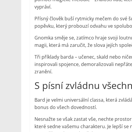
vypráví.
Přísný člověk buší rytmicky mečem do své 
popěvku, který probouzí odvahu ve spolubo
Gnomka směje se, zatímco hraje svoji loutn
magii, která má zaručit, že slova jejích spol
Tři příklady barda – učenec, skald nebo niče
inspirovali spojence, demoralizovali nepřátel
zranění.
S písní zvládnu všech
Bard je velmi universální classa, která zvlád
bonus do všech dovedností.
Nesnažte se však zastat vše, nechte prostor 
které sedne vašemu charakteru. Je lepší se