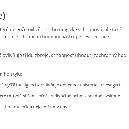
e)
teré nejenže ovlivňuje jeho magické schopnosti, ale také
rmance – hraní na hudební nastroj, zpěv, recitace,
á ovlivňuje třídu zbroje, schopnost uhnout (záchranný hod
ního stylu:
 vyšší inteligenci – ovlivňuje dovednost historie, investigaci,
.
eré mu zvětší šanci přežít v divočině nebo si snadněji všimne
i, která mu přidá nějaké životy navíc.