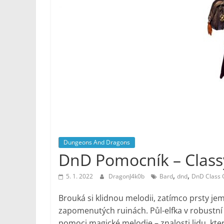
Noviny
Dungeons And Dragons
DnD Pomocník – Class
,
,
5. 1. 2022
DragonJ4k0b
Bard
dnd
DnD Class 
Brouká si klidnou melodii, zatímco prsty 
zapomenutých ruinách. Půl-elfka v robustní 
pomoci magické melodie – znalosti lidu, kt