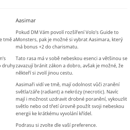
Aasimar
Pokud DM Vám povolí rozšíření Volo’s Guide to
ve tmě a
Monsters, pak je možné si vybrat Aasimara, který
má bonus +2 do charismatu.
n’s
Tato rasa má v sobě nebeskou esenci a většinou se
o druhy
zavazují bránit zákon a dobro, avšak je možné, že
někteří si zvolí jinou cestu.
Aasimaři vidí ve tmě, mají odolnost vůči zranění
světla/záře (radiant) a nekrózy (necrotic). Navíc
mají i možnost uzdravit drobné poranění, vykouzlit
světlo nebo od třetí úrovně použít svoji nebeskou
energii ke krátkému vyvolání křídel.
Podrasu si zvolte dle vaší preference.