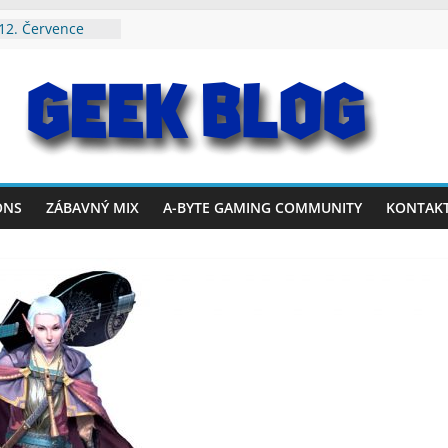
 12. Července
 9. Srpna 2026
Července – 2.
– 26. Července
– 19. Července
ONS
ZÁBAVNÝ MIX
A-BYTE GAMING COMMUNITY
KONTAK