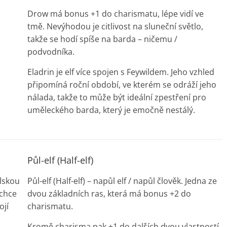
Drow má bonus +1 do charismatu, lépe vidí ve
tmě. Nevýhodou je citlivost na sluneční světlo,
takže se hodí spíše na barda – ničemu /
podvodníka.
Eladrin je elf více spojen s Feywildem. Jeho vzhled
připomíná roční období, ve kterém se odráží jeho
nálada, takže to může být ideální zpestření pro
uměleckého barda, který je emočně nestálý.
Půl-elf (Half-elf)
elskou
Půl-elf (Half-elf) – napůl elf / napůl člověk. Jedna ze
 chce
dvou základních ras, která má bonus +2 do
ojí
charismatu.
Kromě charisma pak +1 do dalších dvou vlastností