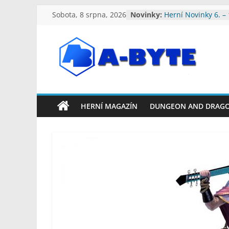
Přeskočit
Sobota, 8 srpna, 2026
Novinky:
Herní Novinky 6. –
na
2026
Herní Novinky 3. –
obsah
Herní Novinky 27. 
Srpna 2026
A-
Herní Novinky 20. 
2026
Herní Novinky 13. 
Byte:
2026
HERNÍ MAGAZÍN
DUNGEON AND DRAG
Geek
Blog
A-
Byte
Blog
–
Geek