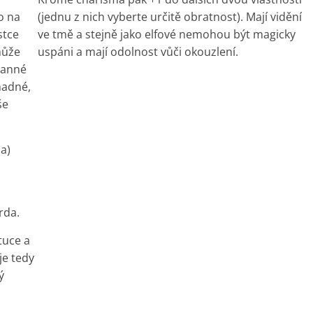
o na
(jednu z nich vyberte určitě obratnost). Mají vidění
stce
ve tmě a stejně jako elfové nemohou být magicky
může
uspáni a mají odolnost vůči okouzlení.
ranné
nadné,
še
a)
rda.
tuce a
je tedy
ý