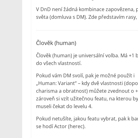
V DnD není žádná kombinace zapovězena, po
světa (domluva s DM). Zde představím rasy,
Člověk (human)
Člověk (human) je universální volba. Má +1
do všech vlastností.
Pokud vám DM svolí, pak je možné použít i
„Human: Variant“ – kdy dvě vlastnosti (dopo
charisma a obratnost) můžete zvednout o +
zároveň si vzít užitečnou featu, na kterou b
museli čekat do levelu 4.
Pokud netušíte, jakou featu vybrat, pak k ba
se hodí Actor (herec).