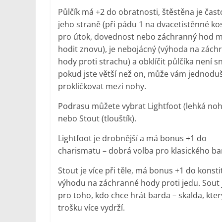
Půlčík má +2 do obratnosti, štěstěna je čast
jeho straně (při pádu 1 na dvacetistěnné ko
pro útok, dovednost nebo záchranný hod 
hodit znovu), je nebojácný (výhoda na zách
hody proti strachu) a obklíčit půlčíka není s
pokud jste větší než on, může vám jednodu
prokličkovat mezi nohy.
Podrasu můžete vybrat Lightfoot (lehká noh
nebo Stout (tlouštík).
Lightfoot je drobnější a má bonus +1 do
charismatu – dobrá volba pro klasického ba
Stout je více při těle, má bonus +1 do konsti
výhodu na záchranné hody proti jedu. Sout 
pro toho, kdo chce hrát barda – skalda, kter
trošku více vydrží.