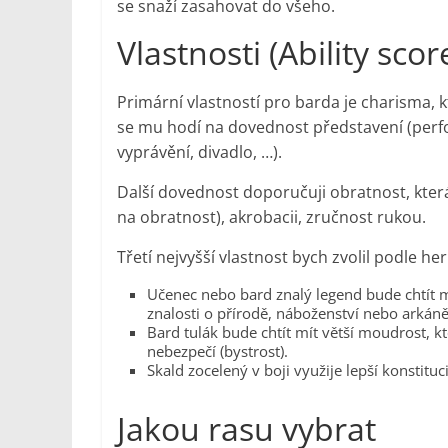
se snaží zasahovat do všeho.
Vlastnosti (Ability scor
Primární vlastností pro barda je charisma, k
se mu hodí na dovednost představení (perfo
vyprávění, divadlo, …).
Další dovednost doporučuji obratnost, kter
na obratnost), akrobacii, zručnost rukou.
Třetí nejvyšší vlastnost bych zvolil podle her
Učenec nebo bard znalý legend bude chtít mít
znalosti o přírodě, náboženství nebo arkáně
Bard tulák bude chtít mít větší moudrost, kt
nebezpečí (bystrost).
Skald zocelený v boji využije lepší konstituc
Jakou rasu vybrat