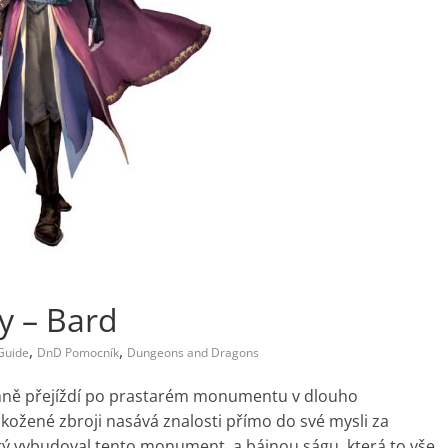
y – Bard
,
,
Guide
DnD Pomocník
Dungeons and Dragons
jemně přejíždí po prastarém monumentu v dlouho
kožené zbroji nasává znalosti přímo do své mysli za
erý vybudoval tento monument, a bájnou ságu, která to vše