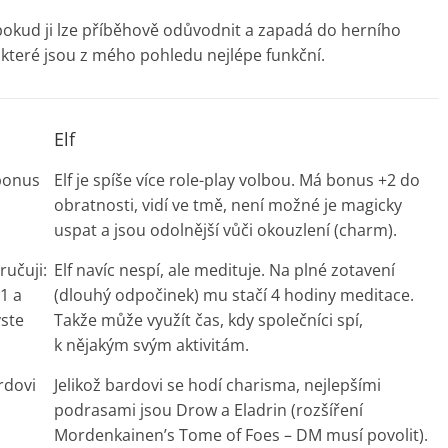
kud ji lze příběhově odůvodnit a zapadá do herního
 které jsou z mého pohledu nejlépe funkční.
Elf
 bonus
Elf je spíše více role-play volbou. Má bonus +2 do
obratnosti, vidí ve tmě, není možné je magicky
uspat a jsou odolnější vůči okouzlení (charm).
ručuji:
Elf navíc nespí, ale medituje. Na plné zotavení
1 a
(dlouhý odpočinek) mu stačí 4 hodiny meditace.
yste
Takže může využít čas, kdy společníci spí,
k nějakým svým aktivitám.
rdovi
Jelikož bardovi se hodí charisma, nejlepšími
podrasami jsou Drow a Eladrin (rozšíření
Mordenkainen’s Tome of Foes – DM musí povolit).