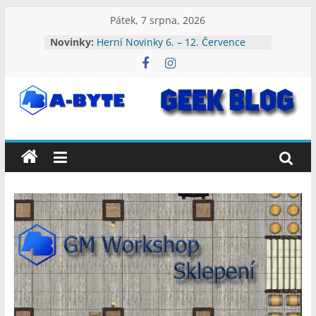
Přeskočit
Pátek, 7 srpna, 2026
na
Novinky:
Herní Novinky 6. – 12. Července
obsah
2026
Herní Novinky 3. – 9. Srpna 2026
Herní Novinky 27. Července – 2.
Srpna 2026
A-
Herní Novinky 20. – 26. Července
2026
Herní Novinky 13. – 19. Července
Byte:
2026
Geek
Blog
A-
Byte
Blog