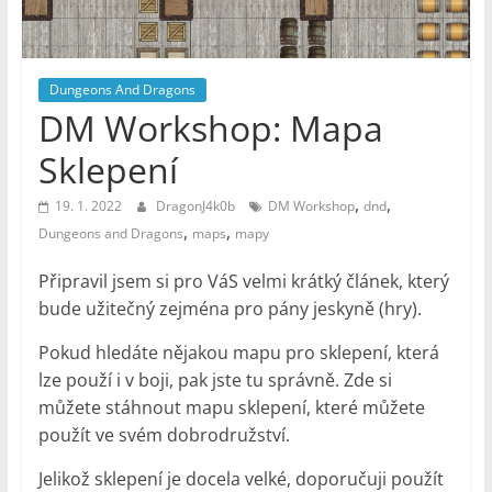
–
Geek
Noviny
Dungeons And Dragons
DM Workshop: Mapa
Sklepení
,
,
19. 1. 2022
DragonJ4k0b
DM Workshop
dnd
,
,
Dungeons and Dragons
maps
mapy
Připravil jsem si pro VáS velmi krátký článek, který
bude užitečný zejména pro pány jeskyně (hry).
Pokud hledáte nějakou mapu pro sklepení, která
lze použí i v boji, pak jste tu správně. Zde si
můžete stáhnout mapu sklepení, které můžete
použít ve svém dobrodružství.
Jelikož sklepení je docela velké, doporučuji použít