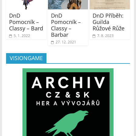
DnD
DnD
DnD Příběh:
Pomocník –
Pomocník –
Guilda
Classy – Bard
Classy –
Růžové Růže
Barbar
5. 1. 2022
7. 8. 2023
27. 12. 2021
VISIONGAME