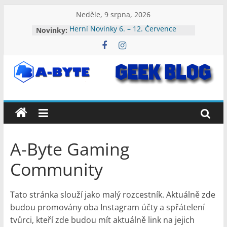
Přeskočit
Neděle, 9 srpna, 2026
na
Herní Novinky 6. – 12. Července
Novinky:
obsah
2026
Herní Novinky 3. – 9. Srpna 2026
Herní Novinky 27. Července – 2.
Srpna 2026
A-
Herní Novinky 20. – 26. Července
2026
Herní Novinky 13. – 19. Července
Byte:
2026
Geek
A-Byte Gaming
Blog
Community
A-
Tato stránka slouží jako malý rozcestník. Aktuálně zde
Byte
budou promovány oba Instagram účty a spřátelení
Blog
tvůrci, kteří zde budou mít aktuálně link na jejich