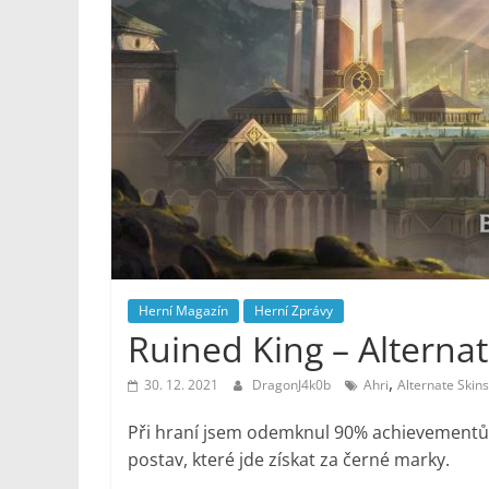
Noviny
Herní Magazín
Herní Zprávy
Ruined King – Alternat
,
30. 12. 2021
DragonJ4k0b
Ahri
Alternate Skins
Při hraní jsem odemknul 90% achievementů a 
postav, které jde získat za černé marky.