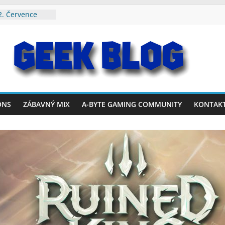
2. Července
. Srpna 2026
rvence – 2.
26. Července
19. Července
ONS
ZÁBAVNÝ MIX
A-BYTE GAMING COMMUNITY
KONTAK