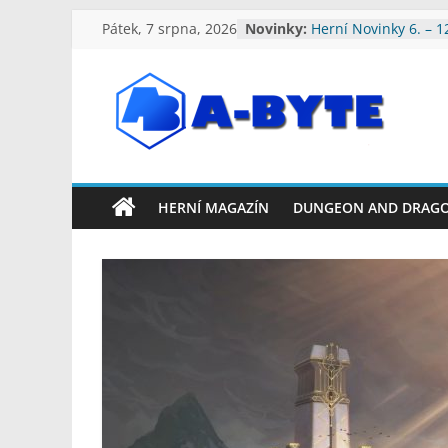
Přeskočit
Pátek, 7 srpna, 2026
Novinky:
Herní Novinky 6. – 1
na
2026
Herní Novinky 3. – 9
obsah
Herní Novinky 27. Če
Srpna 2026
A-
Herní Novinky 20. – 
2026
Herní Novinky 13. – 
Byte:
2026
HERNÍ MAGAZÍN
DUNGEON AND DRAG
Geek
Blog
A-
Byte
Blog
–
Geek