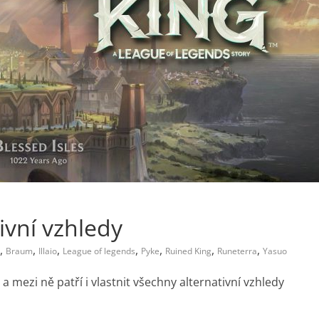
ivní vzhledy
,
,
,
,
,
,
,
Braum
Illaio
League of legends
Pyke
Ruined King
Runeterra
Yasuo
mezi ně patří i vlastnit všechny alternativní vzhledy