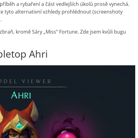
í příběh a rybaření a část vedlejších úkolů prosě vynechá.
e tyto alternativní vzhledy prohlédnout (screenshoty
.
zbraň, kromě Sáry „Miss“ Fortune. Zde jsem kvůli bugu
letop Ahri