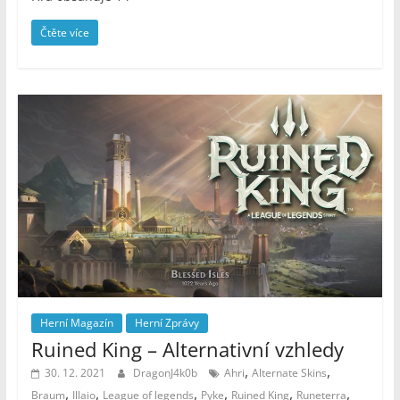
Čtěte více
Herní Magazín
Herní Zprávy
Ruined King – Alternativní vzhledy
,
,
30. 12. 2021
DragonJ4k0b
Ahri
Alternate Skins
,
,
,
,
,
,
Braum
Illaio
League of legends
Pyke
Ruined King
Runeterra