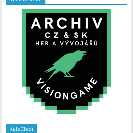
KateChibi