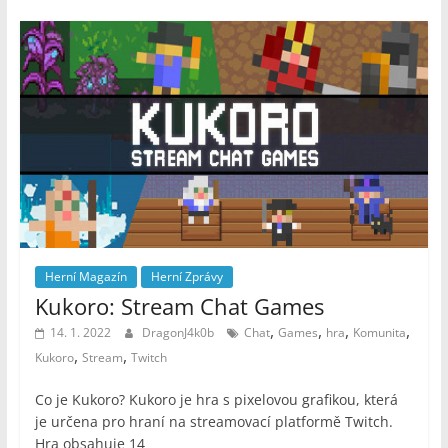
Herní Magazín
Herní Zprávy
Kukoro: Stream Chat Games
,
,
,
,
14. 1. 2022
DragonJ4k0b
Chat
Games
hra
Komunita
,
,
Kukoro
Stream
Twitch
Co je Kukoro? Kukoro je hra s pixelovou grafikou, která
je určena pro hraní na streamovací platformě Twitch.
Hra obsahuje 14