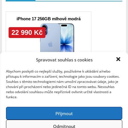
Spravovat souhlas s cookies
Abychom poskytli co nejlepší služby, používáme k ukládání a/nebo
přístupu k informacím o zařízení, technologie jako jsou soubory cookies.
Souhlas s těmito technologiemi nám umožní zpracovávat údaje, jako je
chování při procházení nebo jedinečná ID na tomto webu. Nesouhlas
nebo odvolání souhlasu může nepříznivě ovlivnit určité vlastnosti a
funkce.
Příjmout
Copyright © 2026
A-Byte: Geek Blog
. Všechna práva
vyhrazena.
Odmítnout