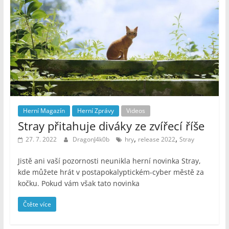
Herní Magazín
Herní Zprávy
Videos
Stray přitahuje diváky ze zvířecí říše
,
,
27. 7. 2022
DragonJ4k0b
hry
release 2022
Stray
Jistě ani vaší pozornosti neunikla herní novinka Stray,
kde můžete hrát v postapokalyptickém-cyber městě za
kočku. Pokud vám však tato novinka
Čtěte více