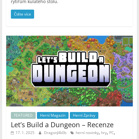
rytířům kulatého stolu.
Čtěte více
FEATURED
Herní Magazín
Herní Zprávy
Let’s Build a Dungeon – Recenze
,
,
,
17. 1. 2025
DragonJ4k0b
herní novinky
hry
PC