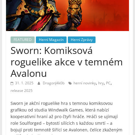
–
Geek
Noviny
FEATURED
Herní Magazín
Herní Zprávy
Sworn: Komiksová
roguelike akce v temném
Avalonu
,
,
,
31. 1. 2025
DragonJ4k0b
herní novinky
hry
PC
release 2025
Sworn je akční roguelike hra s temnou komiksovou
grafikou od studia Windwalk Games, která nabízí
kooperativní hraní až pro čtyři hráče. Hráči se ujímají
role Soulforged – bytostí sílících s každou smrtí – a
bojují proti temnotě šířící se Avalonen, čelíce zkaženým