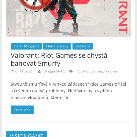
Herní Magazín
Herní Zprávy
Valorant
Valorant: Riot Games se chystá
banovat Smurfy
,
,
6. 11. 2021
DragonJ4k0b
FPS
Riot Games
Valorant
Štvou tě smurfové v ranked zápasech? Riot Games přišel
s řešením na tvé problémy! Nedávno byla vydána
masivní vlna banů, která cílí
Čtěte více
VISIONGAME