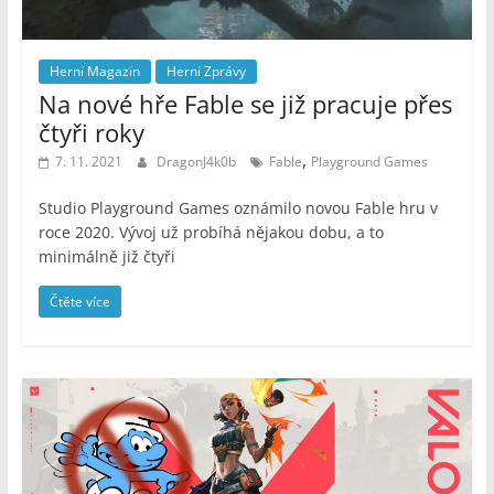
Herní Magazín
Herní Zprávy
Na nové hře Fable se již pracuje přes
čtyři roky
,
7. 11. 2021
DragonJ4k0b
Fable
Playground Games
Studio Playground Games oznámilo novou Fable hru v
roce 2020. Vývoj už probíhá nějakou dobu, a to
minimálně již čtyři
Čtěte více