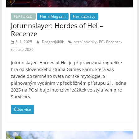
FEATURED
Herní Magazín
Herní Zprávy
Jotunnslayer: Hordes of Hel –
Recenze
,
,
,
6. 1. 2025
DragonJ4k0b
herní novinky
PC
Recenze
release 2025
Jotunnslayer: Hordes of Hel je připravovaná roguelike
hra od slovenského studia Games Farm, která vás
zavede do temného světa norské mytologie. S
plánovaným vydáním v předběžném přístupu 21. ledna
2025 na PC slibuje intenzivní zážitek ve stylu Vampire
Survivors.
Čtěte více