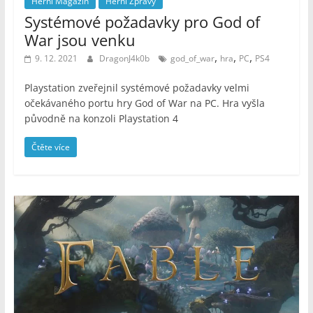
Herní Magazín
Herní Zprávy
Systémové požadavky pro God of
War jsou venku
,
,
,
9. 12. 2021
DragonJ4k0b
god_of_war
hra
PC
PS4
Playstation zveřejnil systémové požadavky velmi
očekávaného portu hry God of War na PC. Hra vyšla
původně na konzoli Playstation 4
Čtěte více