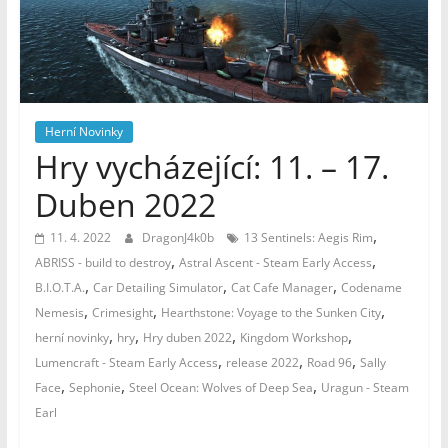
–
Geek
Noviny
Herní Novinky
Hry vycházející: 11. – 17.
Duben 2022
,
11. 4. 2022
DragonJ4k0b
13 Sentinels: Aegis Rim
,
,
ABRISS - build to destroy
Astral Ascent - Steam Early Access
,
,
,
B.I.O.T.A.
Car Detailing Simulator
Cat Cafe Manager
Codename
,
,
,
Nemesis
Crimesight
Hearthstone: Voyage to the Sunken City
,
,
,
,
herní novinky
hry
Hry duben 2022
Kingdom Workshop
,
,
,
Lumencraft - Steam Early Access
release 2022
Road 96
Sally
,
,
,
Face
Sephonie
Steel Ocean: Wolves of Deep Sea
Uragun - Steam
Earl