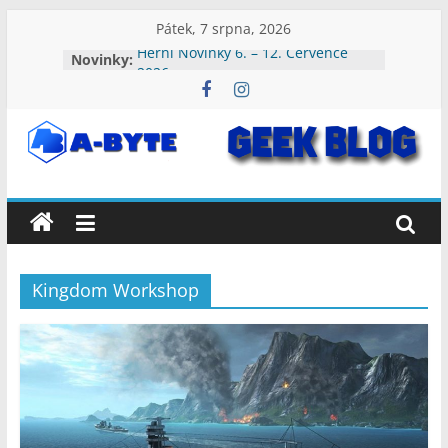
Přeskočit
Pátek, 7 srpna, 2026
na
Herní Novinky 6. – 12. Července
Novinky:
obsah
2026
Herní Novinky 3. – 9. Srpna 2026
Herní Novinky 27. Července – 2.
Srpna 2026
A-
Herní Novinky 20. – 26. Července
2026
Herní Novinky 13. – 19. Července
Byte:
2026
Geek
Kingdom Workshop
Blog
A-
Byte
Blog