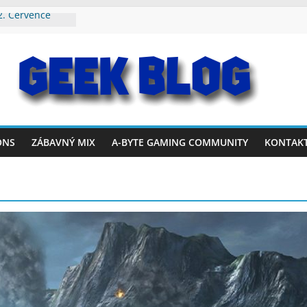
2. Července
. Srpna 2026
rvence – 2.
26. Července
19. Července
ONS
ZÁBAVNÝ MIX
A-BYTE GAMING COMMUNITY
KONTAK