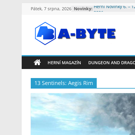
Přeskočit
Pátek, 7 srpna, 2026
Novinky:
Herní Novinky 6. – 1
na
2026
Herní Novinky 3. – 9
obsah
Herní Novinky 27. Če
Srpna 2026
A-
Herní Novinky 20. – 
2026
Herní Novinky 13. – 
Byte:
2026
HERNÍ MAGAZÍN
DUNGEON AND DRAG
Geek
13 Sentinels: Aegis Rim
Blog
A-
Byte
Blog
–
Geek