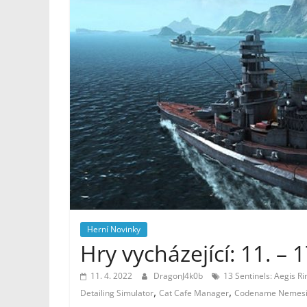
Noviny
Herní Novinky
Hry vycházející: 11. –
11. 4. 2022
DragonJ4k0b
13 Sentinels: Aegis R
,
,
Detailing Simulator
Cat Cafe Manager
Codename Nemesi