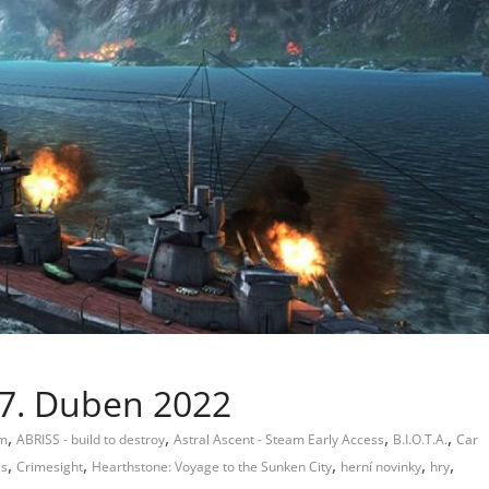
 17. Duben 2022
,
,
,
,
im
ABRISS - build to destroy
Astral Ascent - Steam Early Access
B.I.O.T.A.
Car
,
,
,
,
,
s
Crimesight
Hearthstone: Voyage to the Sunken City
herní novinky
hry