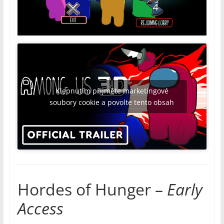
Klepnutím přijměte marketingové
soubory cookie a povolte tento obsah
Hordes of Hunger –
Early
Access