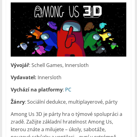
Vývojář
: Schell Games, Innersloth
Vydavatel:
Innersloth
Vychází na platformy
:
PC
Žánry
: Sociální dedukce, multiplayerové, párty
Among Us 3D je párty hra o týmové spolupráci a
zradě. Zažijte základní hratelnost Among Us,
kterou znáte a milujete – úkoly, sabotáže,
nouzové schůzky a ventilaci – nyní v extrémně