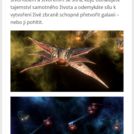
tajemství samotného života a odemykáte sílu k
vytvoření živé zbraně schopné přetvořit galaxii –
nebo ji pohltit.