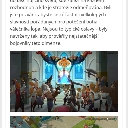
do fascinujícího světa, kde záleží na každém
rozhodnutí a kde je strategie odměňována. Byli
jste pozváni, abyste se zúčastnili velkolepých
slavností pořádaných pro potěšení boha
válečníka Íopa. Nejsou to typické oslavy – byly
navrženy tak, aby prověřily nejstatečnější
bojovníky této dimenze.