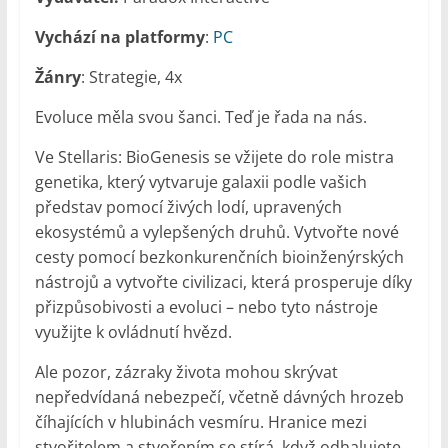
Vychází na platformy
:
PC
Žánry
: Strategie, 4x
Evoluce měla svou šanci. Teď je řada na nás.
Ve Stellaris: BioGenesis se vžijete do role mistra
genetika, který vytvaruje galaxii podle vašich
představ pomocí živých lodí, upravených
ekosystémů a vylepšených druhů. Vytvořte nové
cesty pomocí bezkonkurenčních bioinženýrských
nástrojů a vytvořte civilizaci, která prosperuje díky
přizpůsobivosti a evoluci – nebo tyto nástroje
využijte k ovládnutí hvězd.
Ale pozor, zázraky života mohou skrývat
nepředvídaná nebezpečí, včetně dávných hrozeb
číhajících v hlubinách vesmíru. Hranice mezi
stvořitelem a stvořením se stírá, když odhalujete