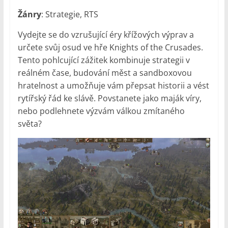
Žánry
: Strategie, RTS
Vydejte se do vzrušující éry křížových výprav a
určete svůj osud ve hře Knights of the Crusades.
Tento pohlcující zážitek kombinuje strategii v
reálném čase, budování měst a sandboxovou
hratelnost a umožňuje vám přepsat historii a vést
rytířský řád ke slávě. Povstanete jako maják víry,
nebo podlehnete výzvám válkou zmítaného
světa?