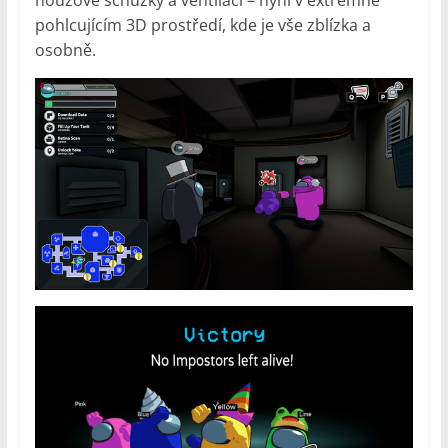
pohlcujícím 3D prostředí, kde je vše zblízka a
osobně.