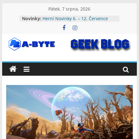
Přeskočit
Pátek, 7 srpna, 2026
na
Novinky:
Herní Novinky 13. – 19. Července
obsah
2026
Herní Novinky 6. – 12. Července
2026
Herní Novinky 3. – 9. Srpna 2026
A-
Herní Novinky 27. Července – 2.
Srpna 2026
Herní Novinky 20. – 26. Července
Byte:
2026
Geek
Blog
A-
Byte
Blog