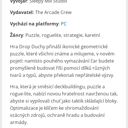
Vývojář
: Sleepy Mill Studio
Vydavatel:
The Arcade Crew
Vychází na platformy
:
PC
Žánry
: Puzzle, roguelite, strategie, karetní
Hra Drop Duchy přináší ikonické geometrické
puzzle, které všichni známe a milujeme, v novém
pojetí: namísto pouhého vymazávání čar budete
promyšleně budovat říši pomocí dílků různých
tvarů a typů, abyste překonali nepřátelské výzvy.
Hra, která je směsicí deckbuildingu, puzzle a
rogue-lite, nabízí novou hratelnost navrženou tak,
abyste si vypilovali chuť jako taktik skládající bloky.
Optimalizace je klíčem ke shromažďování
vzácných zdrojů, ochraně hradu a budování
armády.