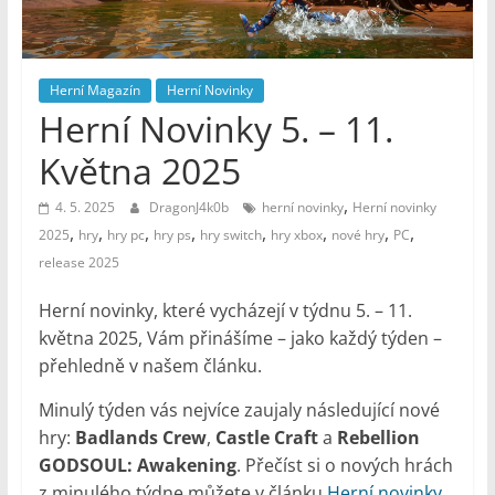
–
Geek
Noviny
Herní Magazín
Herní Novinky
Herní Novinky 5. – 11.
Května 2025
,
4. 5. 2025
DragonJ4k0b
herní novinky
Herní novinky
,
,
,
,
,
,
,
,
2025
hry
hry pc
hry ps
hry switch
hry xbox
nové hry
PC
release 2025
Herní novinky, které vycházejí v týdnu 5. – 11.
května 2025, Vám přinášíme – jako každý týden –
přehledně v našem článku.
Minulý týden vás nejvíce zaujaly následující nové
hry:
Badlands Crew
,
Castle Craft
a
Rebellion
GODSOUL: Awakening
. Přečíst si o nových hrách
z minulého týdne můžete v článku
Herní novinky