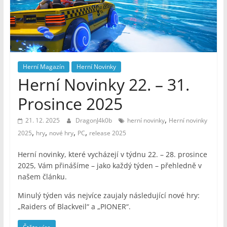
–
Geek
Noviny
Herní Magazín
Herní Novinky
Herní Novinky 22. – 31.
Prosince 2025
,
21. 12. 2025
DragonJ4k0b
herní novinky
Herní novinky
,
,
,
,
2025
hry
nové hry
PC
release 2025
Herní novinky, které vycházejí v týdnu 22. – 28. prosince
2025, Vám přinášíme – jako každý týden – přehledně v
našem článku.
Minulý týden vás nejvíce zaujaly následující nové hry:
„Raiders of Blackveil“ a „PIONER“.