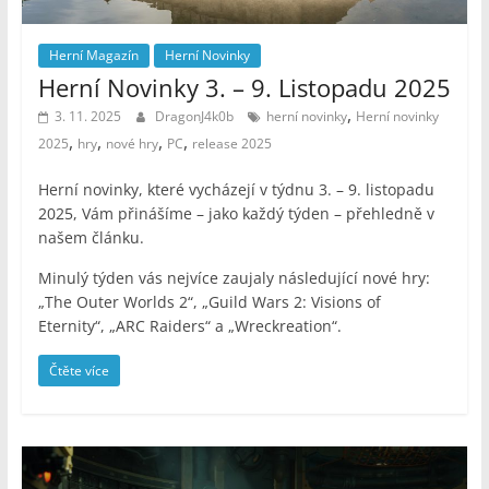
Herní Magazín
Herní Novinky
Herní Novinky 3. – 9. Listopadu 2025
,
3. 11. 2025
DragonJ4k0b
herní novinky
Herní novinky
,
,
,
,
2025
hry
nové hry
PC
release 2025
Herní novinky, které vycházejí v týdnu 3. – 9. listopadu
2025, Vám přinášíme – jako každý týden – přehledně v
našem článku.
Minulý týden vás nejvíce zaujaly následující nové hry:
„The Outer Worlds 2“, „Guild Wars 2: Visions of
Eternity“, „ARC Raiders“ a „Wreckreation“.
Čtěte více