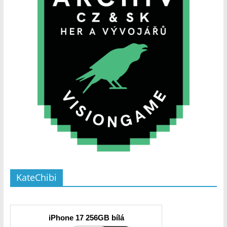
KateChibi