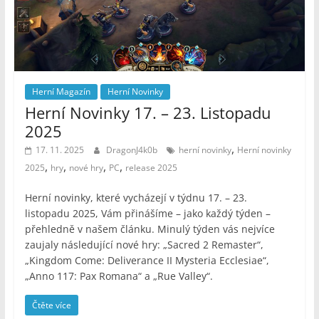
Herní Magazín
Herní Novinky
Herní Novinky 17. – 23. Listopadu
2025
,
17. 11. 2025
DragonJ4k0b
herní novinky
Herní novinky
,
,
,
,
2025
hry
nové hry
PC
release 2025
Herní novinky, které vycházejí v týdnu 17. – 23.
listopadu 2025, Vám přinášíme – jako každý týden –
přehledně v našem článku. Minulý týden vás nejvíce
zaujaly následující nové hry: „Sacred 2 Remaster“,
„Kingdom Come: Deliverance II Mysteria Ecclesiae“,
„Anno 117: Pax Romana“ a „Rue Valley“.
Čtěte více