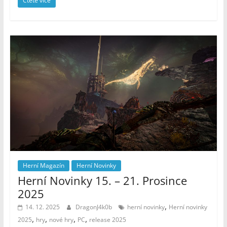
Čtěte více
Herní Magazín
Herní Novinky
Herní Novinky 15. – 21. Prosince
2025
,
14. 12. 2025
DragonJ4k0b
herní novinky
Herní novinky
,
,
,
,
2025
hry
nové hry
PC
release 2025