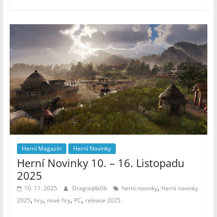
Herní Magazín
Herní Novinky
Herní Novinky 10. – 16. Listopadu
2025
,
10. 11. 2025
DragonJ4k0b
herní novinky
Herní novinky
,
,
,
,
2025
hry
nové hry
PC
release 2025