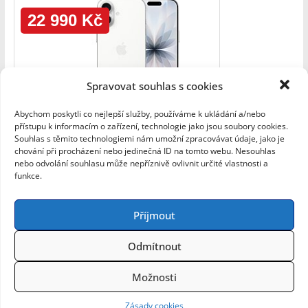
Spravovat souhlas s cookies
Abychom poskytli co nejlepší služby, používáme k ukládání a/nebo
přístupu k informacím o zařízení, technologie jako jsou soubory cookies.
Souhlas s těmito technologiemi nám umožní zpracovávat údaje, jako je
chování při procházení nebo jedinečná ID na tomto webu. Nesouhlas
nebo odvolání souhlasu může nepříznivě ovlivnit určité vlastnosti a
funkce.
Příjmout
Copyright © 2026
A-Byte: Geek Blog
. Všechna práva
vyhrazena.
Odmítnout
Šablona:
ColorMag
od ThemeGrill. Používáme
WordPress
(v
češtině).
Možnosti
Zásady cookies