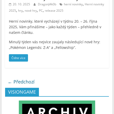
,
20. 10. 2025
DragonJ4k0b
herní novinky
Herní novinky
,
,
,
,
2025
hry
nové hry
PC
release 2025
Herní novinky, které vycházejí v týdnu 20. – 26. října
2025, Vám přinášíme – jako každý týden – přehledně v
našem článku.
Minulý týden vás nejvíce zaujaly následující nové hry:
„Pokémon Legends: Z-A“ a „Fellowship“.
Čtěte více
← Předchozí
VISIONGAME