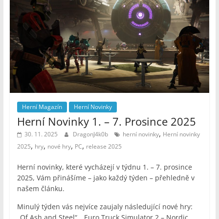
Herní Magazín
Herní Novinky
Herní Novinky 1. – 7. Prosince 2025
,
30. 11. 2025
DragonJ4k0b
herní novinky
Herní novinky
,
,
,
,
2025
hry
nové hry
PC
release 2025
Herní novinky, které vycházejí v týdnu 1. – 7. prosince
2025, Vám přinášíme – jako každý týden – přehledně v
našem článku.
Minulý týden vás nejvíce zaujaly následující nové hry:
„Of Ash and Steel“, „Euro Truck Simulator 2 – Nordic