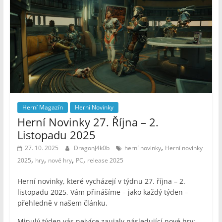
Herní Magazín
Herní Novinky
Herní Novinky 27. Října – 2.
Listopadu 2025
,
27. 10. 2025
DragonJ4k0b
herní novinky
Herní novinky
,
,
,
,
2025
hry
nové hry
PC
release 2025
Herní novinky, které vycházejí v týdnu 27. října – 2.
listopadu 2025, Vám přinášíme – jako každý týden –
přehledně v našem článku.
Minulý týden vás nejvíce zaujaly následující nové hry: