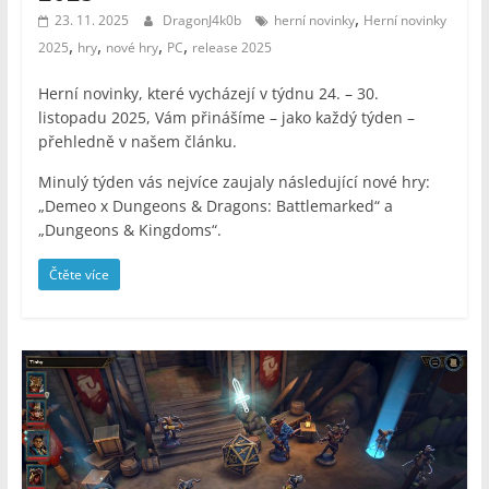
,
23. 11. 2025
DragonJ4k0b
herní novinky
Herní novinky
,
,
,
,
2025
hry
nové hry
PC
release 2025
Herní novinky, které vycházejí v týdnu 24. – 30.
listopadu 2025, Vám přinášíme – jako každý týden –
přehledně v našem článku.
Minulý týden vás nejvíce zaujaly následující nové hry:
„Demeo x Dungeons & Dragons: Battlemarked“ a
„Dungeons & Kingdoms“.
Čtěte více