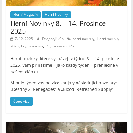
Herní Magazín
Herní Novinky
Herní Novinky 8. – 14. Prosince
2025
,
7. 12. 2025
DragonJ4k0b
herní novinky
Herní novinky
,
,
,
,
2025
hry
nové hry
PC
release 2025
Herní novinky, které vycházejí v týdnu 8. – 14. prosince
2025, Vám přinášíme – jako každý týden – přehledně v
našem článku.
Minulý týden vás nejvíce zaujaly následující nové hry:
„Destiny 2: Renegades“ a „Blood: Refreshed Supply“.
Čtěte více