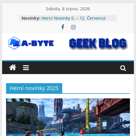
Přeskočit
Sobota, 8 srpna, 2026
na
Novinky:
Herní Novinky 6. – 12. Července
obsah
2026
Herní Novinky 3. – 9. Srpna 2026
Herní Novinky 27. Července – 2.
Srpna 2026
A-
Herní Novinky 20. – 26. Července
2026
Herní Novinky 13. – 19. Července
Byte:
2026
Geek
Herní novinky 2025
Blog
A-
Byte
Blog