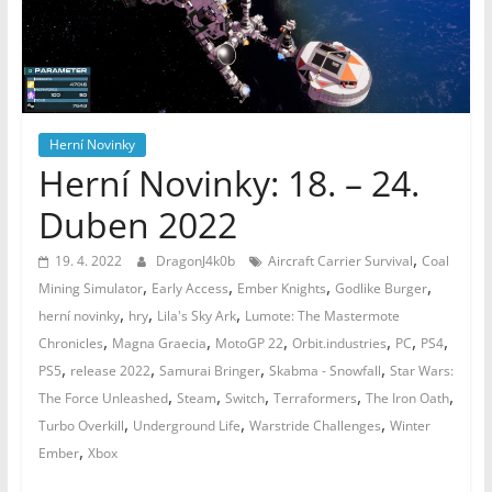
–
Geek
Noviny
Herní Novinky
Herní Novinky: 18. – 24.
Duben 2022
,
19. 4. 2022
DragonJ4k0b
Aircraft Carrier Survival
Coal
,
,
,
,
Mining Simulator
Early Access
Ember Knights
Godlike Burger
,
,
,
herní novinky
hry
Lila's Sky Ark
Lumote: The Mastermote
,
,
,
,
,
,
Chronicles
Magna Graecia
MotoGP 22
Orbit.industries
PC
PS4
,
,
,
,
PS5
release 2022
Samurai Bringer
Skabma - Snowfall
Star Wars:
,
,
,
,
,
The Force Unleashed
Steam
Switch
Terraformers
The Iron Oath
,
,
,
Turbo Overkill
Underground Life
Warstride Challenges
Winter
,
Ember
Xbox