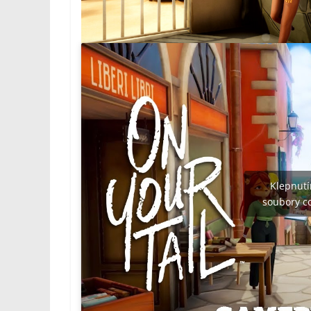
Klepnutí
soubory co