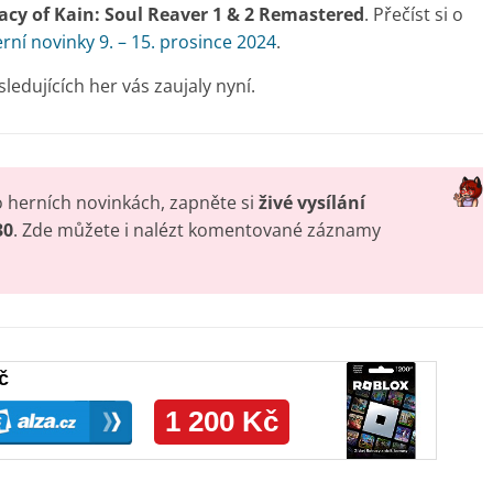
acy of Kain: Soul Reaver 1 & 2 Remastered
. Přečíst si o
rní novinky 9. – 15. prosince 2024
.
ledujících her vás zaujaly nyní.
o herních novinkách, zapněte si
živé vysílání
30
. Zde můžete i nalézt komentované záznamy