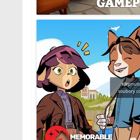
Klepnutí
soubory co