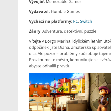
Vývojář
: Memorable Games
Vydavatel:
Humble Games
Vychází na platformy
:
PC
,
Switch
Žánry
: Adventura, detektivní, puzzle
Vítejte v Borgo Marina, idylickém letním útoči
odpočinek! Jste Diana, amatérská spisovatel
díla. Ale pozor – problémy způsobuje tajemný
Prozkoumejte město, komunikujte se svéráz
abyste odhalili pravdu.