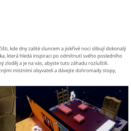
šti, kde dny zalité sluncem a jiskřivé noci slibují dokonalý
ka, která hledá inspiraci po odmítnutí svého posledního
 zloděj a je na vás, abyste tuto záhadu rozluštili.
nými místními obyvateli a dávejte dohromady stopy,