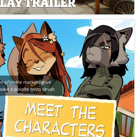
m přijměte marketingové
okie a povolte tento obsah