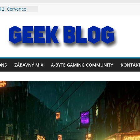
 12. Července
 9. Srpna 2026
Července – 2.
– 26. Července
– 19. Července
ONS
ZÁBAVNÝ MIX
A-BYTE GAMING COMMUNITY
KONTAK