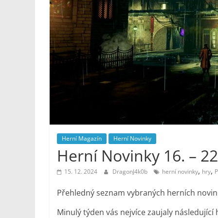
Noviny
Herní Magazín
Herní Novinky
Herní Novinky 16. – 22
,
,
15. 12. 2024
DragonJ4k0b
herní novinky
hry
Přehledný seznam vybraných herních novinek,
Minulý týden vás nejvíce zaujaly následující