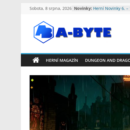
Přeskočit
Sobota, 8 srpna, 2026
Novinky:
Herní Novinky 6. –
na
2026
Herní Novinky 3. –
obsah
Herní Novinky 27. 
Srpna 2026
A-
Herní Novinky 20. 
2026
Herní Novinky 13. 
Byte:
2026
HERNÍ MAGAZÍN
DUNGEON AND DRAG
Geek
Blog
A-
Byte
Blog
–
Geek