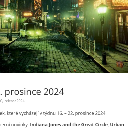
. prosince 2024
,
PC
release2024
 které vycházejí v týdnu 16. – 22. prosince 2024.
 herní novinky:
Indiana Jones and the Great Circle
,
Urban