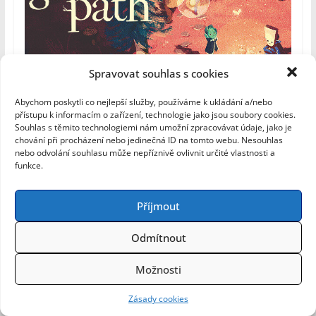
Spravovat souhlas s cookies
Abychom poskytli co nejlepší služby, používáme k ukládání a/nebo
přístupu k informacím o zařízení, technologie jako jsou soubory cookies.
Souhlas s těmito technologiemi nám umožní zpracovávat údaje, jako je
Vývojář
: carrotcake
chování při procházení nebo jedinečná ID na tomto webu. Nesouhlas
nebo odvolání souhlasu může nepříznivě ovlivnit určité vlastnosti a
Vydavatel:
Mooncat Games
funkce.
Vychází na platformy
:
PC
,
Switch
Příjmout
Žánry
: Simulátor života, odpočinkové
Odmítnout
The Garden Path je zahradnický simulátor, který
oslavuje malé okamžiky. Ať už se rozhodnete hrát
Možnosti
jakkoli, zahrada je něžný svět známých pohledů a
zvuků, tajemství a přátelských tváří. Prostor, který
Zásady cookies