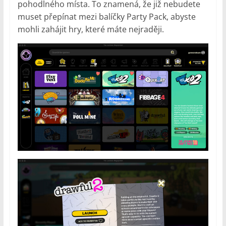
pohodlného místa. To znamená, že již nebudete
muset přepínat mezi balíčky Party Pack, abyste
mohli zahájit hry, které máte nejraději.