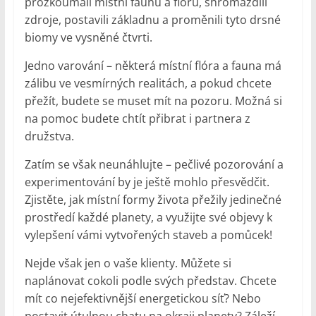
prozkoumali místní faunu a flóru, shromáždili
zdroje, postavili základnu a proměnili tyto drsné
biomy ve vysněné čtvrti.
Jedno varování – některá místní flóra a fauna má
zálibu ve vesmírných realitách, a pokud chcete
přežít, budete se muset mít na pozoru. Možná si
na pomoc budete chtít přibrat i partnera z
družstva.
Zatím se však neunáhlujte – pečlivé pozorování a
experimentování by je ještě mohlo přesvědčit.
Zjistěte, jak místní formy života přežily jedinečné
prostředí každé planety, a využijte své objevy k
vylepšení vámi vytvořených staveb a pomůcek!
Nejde však jen o vaše klienty. Můžete si
naplánovat cokoli podle svých představ. Chcete
mít co nejefektivnější energetickou síť? Nebo
postavit útulnou chatu na okraji planety? Záleží