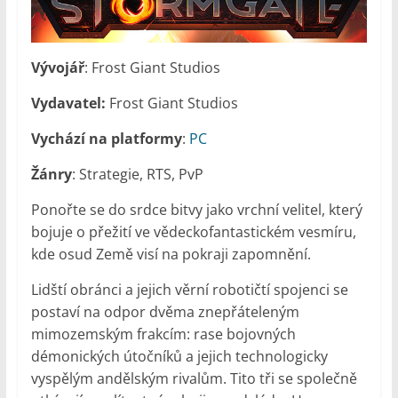
Vývojář
: Frost Giant Studios
Vydavatel:
Frost Giant Studios
Vychází na platformy
:
PC
Žánry
: Strategie, RTS, PvP
Ponořte se do srdce bitvy jako vrchní velitel, který
bojuje o přežití ve vědeckofantastickém vesmíru,
kde osud Země visí na pokraji zapomnění.
Lidští obránci a jejich věrní robotičtí spojenci se
postaví na odpor dvěma znepřáteleným
mimozemským frakcím: rase bojovných
démonických útočníků a jejich technologicky
vyspělým andělským rivalům. Tito tři se společně