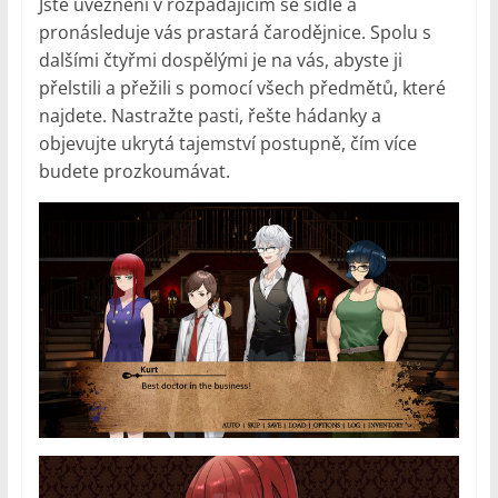
Jste uvězněni v rozpadajícím se sídle a
pronásleduje vás prastará čarodějnice. Spolu s
dalšími čtyřmi dospělými je na vás, abyste ji
přelstili a přežili s pomocí všech předmětů, které
najdete. Nastražte pasti, řešte hádanky a
objevujte ukrytá tajemství postupně, čím více
budete prozkoumávat.