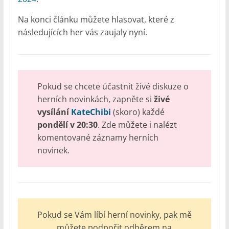
Na konci článku můžete hlasovat, které z
následujících her vás zaujaly nyní.
Pokud se chcete účastnit živé diskuze o
herních novinkách, zapněte si
živé
vysílání
KateChibi
(skoro) každé
pondělí v 20:30
. Zde můžete i nalézt
komentované záznamy herních
novinek.
Pokud se Vám líbí herní novinky, pak mě
můžete podpořit odběrem na