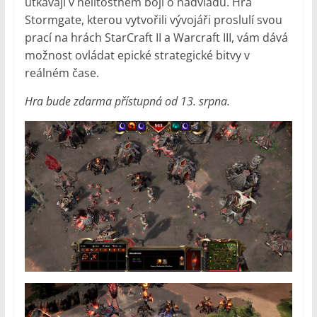
utkávají v nelítostném boji o nadvládu. Hra
Stormgate, kterou vytvořili vývojáři proslulí svou
prací na hrách StarCraft II a Warcraft III, vám dává
možnost ovládat epické strategické bitvy v
reálném čase.
Hra bude zdarma přístupná od 13. srpna.