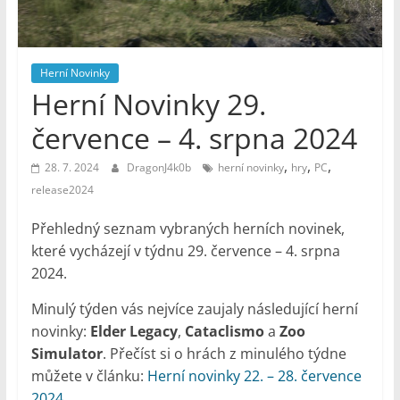
–
Geek
Noviny
Herní Novinky
Herní Novinky 29.
července – 4. srpna 2024
,
,
,
28. 7. 2024
DragonJ4k0b
herní novinky
hry
PC
release2024
Přehledný seznam vybraných herních novinek,
které vycházejí v týdnu 29. července – 4. srpna
2024.
Minulý týden vás nejvíce zaujaly následující herní
novinky:
Elder Legacy
,
Cataclismo
a
Zoo
Simulator
. Přečíst si o hrách z minulého týdne
můžete v článku:
Herní novinky 22. – 28. července
2024
.