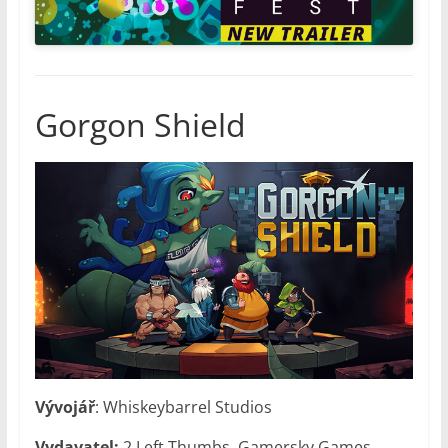
Gorgon Shield
Vývojář
: Whiskeybarrel Studios
Vydavatel:
2 Left Thumbs, Gamersky Games