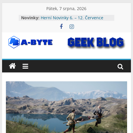
Přeskočit
Pátek, 7 srpna, 2026
na
Novinky:
Herní Novinky 13. – 19. Července
obsah
2026
Herní Novinky 6. – 12. Července
2026
Herní Novinky 3. – 9. Srpna 2026
A-
Herní Novinky 27. Července – 2.
Srpna 2026
Herní Novinky 20. – 26. Července
Byte:
2026
Geek
Blog
A-
Byte
Blog