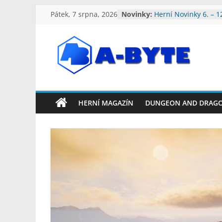
Herní Novinky 13. – 
Přeskočit
Pátek, 7 srpna, 2026
Novinky:
2026
na
Herní Novinky 6. – 1
obsah
2026
Herní Novinky 3. – 9
Herní Novinky 27. Če
A-
Srpna 2026
Herní Novinky 20. – 
Byte:
2026
HERNÍ MAGAZÍN
DUNGEON AND DRAG
Geek
Blog
A-
Byte
Blog
–
Geek