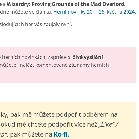
e
a
Wizardry: Proving Grounds of the Mad Overlord
.
týdne můžete ve článku:
Herní novinky 20. – 26. května 2024
.
ledujících her vás zaujaly nyní.
o herních novinkách, zapněte si
živé vysílání
 můžete i nalézt komentované záznamy herních
inky, pak mě můžete podpořit odběrem na
okud mě chcete podpořit více než
„Like“ /
ub“
, pak můžete na
Ko-fi.