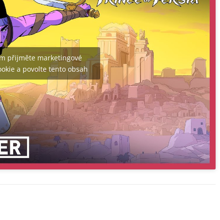
m přijměte marketingové
okie a povolte tento obsah