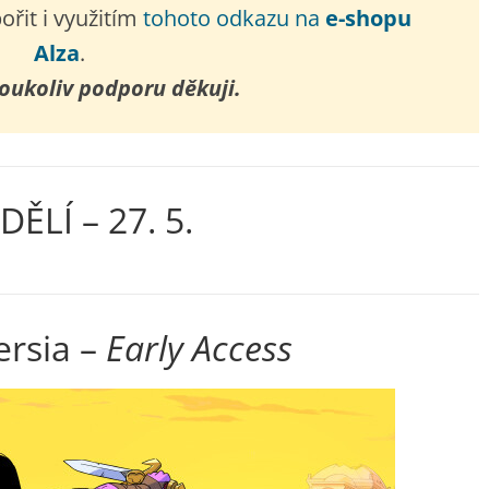
řit i využitím
tohoto odkazu na
e-shopu
Alza
.
oukoliv podporu děkuji.
ĚLÍ – 27. 5.
ersia –
Early Access