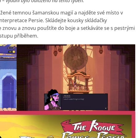
 – vydání bylo odloženo na tento týden.
kažené temnou šamanskou magií a najděte své místo v
nterpretace Persie. Skládejte kousky skládačky
 znovu a znovu pouštíte do boje a setkáváte se s pestrými
ostupu příběhem.