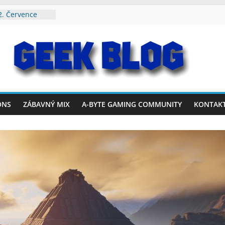
19. Července
2. Července
. Srpna 2026
rvence – 2.
26. Července
ONS
ZÁBAVNÝ MIX
A-BYTE GAMING COMMUNITY
KONTAK