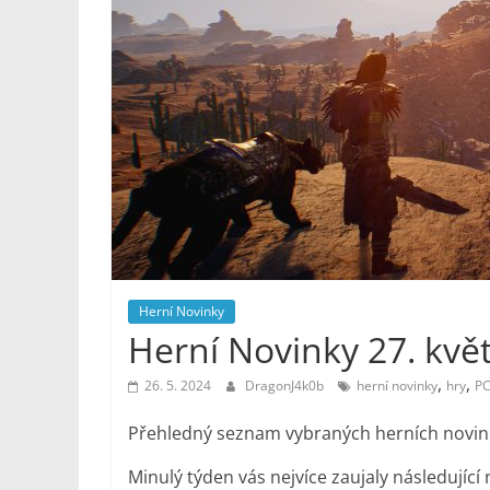
Noviny
Herní Novinky
Herní Novinky 27. kvě
,
,
26. 5. 2024
DragonJ4k0b
herní novinky
hry
P
Přehledný seznam vybraných herních novinek,
Minulý týden vás nejvíce zaujaly následující 