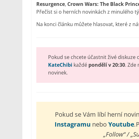
Resurgence
,
Crown Wars: The Black Princ
Přečíst si o herních novinkách z minulého 
Na konci článku můžete hlasovat, které z nás
Pokud se chcete účastnit živé diskuze 
KateChibi
každé
pondělí v 20:30
. Zde
novinek.
Pokud se Vám líbí herní nov
Instagramu
nebo
Youtube
.
P
„Follow“ / „S