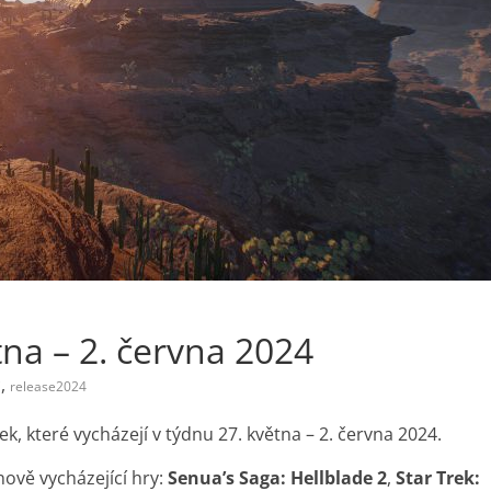
tna – 2. června 2024
,
C
release2024
 které vycházejí v týdnu 27. května – 2. června 2024.
nově vycházející hry:
Senua’s Saga: Hellblade 2
,
Star Trek: