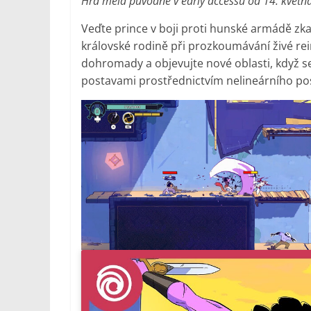
Hra měla původně v early accessu od 14. května
Veďte prince v boji proti hunské armádě z
královské rodině při prozkoumávání živé rei
dohromady a objevujte nové oblasti, když se
postavami prostřednictvím nelineárního p