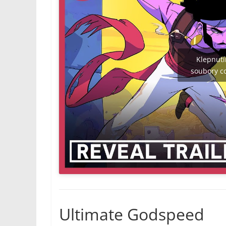
Klepnutí
soubory co
Ultimate Godspeed