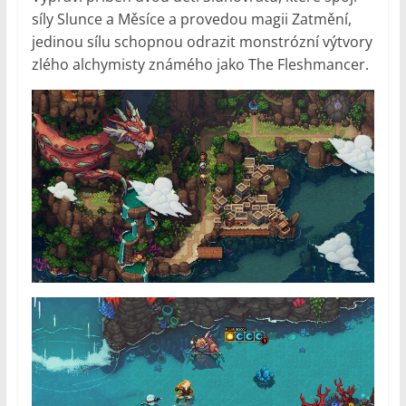
síly Slunce a Měsíce a provedou magii Zatmění,
jedinou sílu schopnou odrazit monstrózní výtvory
zlého alchymisty známého jako The Fleshmancer.