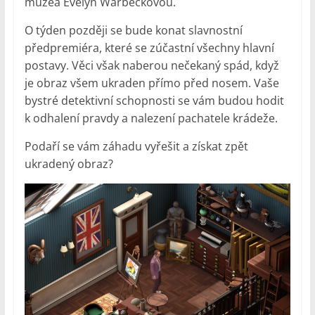
muzea Evelyn Warbeckovou.
O týden později se bude konat slavnostní
předpremiéra, které se zúčastní všechny hlavní
postavy. Věci však naberou nečekaný spád, když
je obraz všem ukraden přímo před nosem. Vaše
bystré detektivní schopnosti se vám budou hodit
k odhalení pravdy a nalezení pachatele krádeže.
Podaří se vám záhadu vyřešit a získat zpět
ukradený obraz?