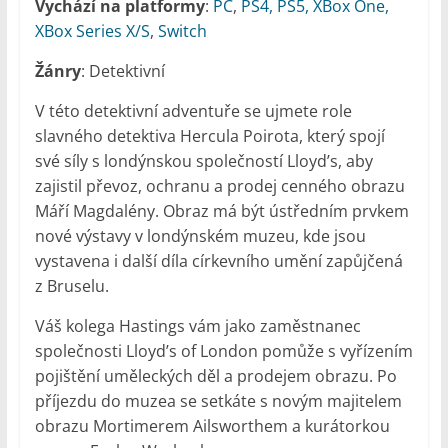
Vychází na platformy
:
PC
,
PS4, P
S5, XBox One,
XBox Series X/S
,
Switch
Žánry
: Detektivní
V této detektivní adventuře se ujmete role
slavného detektiva Hercula Poirota, který spojí
své síly s londýnskou společností Lloyd’s, aby
zajistil převoz, ochranu a prodej cenného obrazu
Máří Magdalény. Obraz má být ústředním prvkem
nové výstavy v londýnském muzeu, kde jsou
vystavena i další díla církevního umění zapůjčená
z Bruselu.
Váš kolega Hastings vám jako zaměstnanec
společnosti Lloyd’s of London pomůže s vyřízením
pojištění uměleckých děl a prodejem obrazu. Po
příjezdu do muzea se setkáte s novým majitelem
obrazu Mortimerem Ailsworthem a kurátorkou