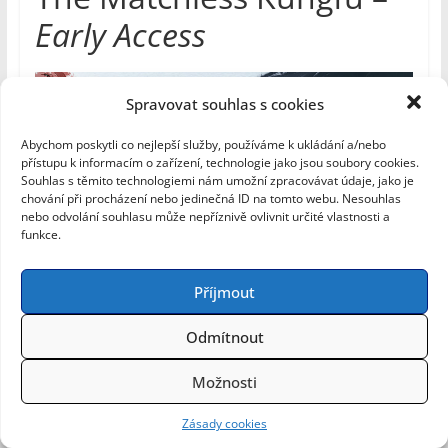
Early Access
Spravovat souhlas s cookies
Abychom poskytli co nejlepší služby, používáme k ukládání a/nebo
přístupu k informacím o zařízení, technologie jako jsou soubory cookies.
Souhlas s těmito technologiemi nám umožní zpracovávat údaje, jako je
chování při procházení nebo jedinečná ID na tomto webu. Nesouhlas
nebo odvolání souhlasu může nepříznivě ovlivnit určité vlastnosti a
funkce.
Příjmout
Vývojář
: HuanMos Game
Odmítnout
Vydavatel:
bilibili
Možnosti
Vychází na platformy
:
PC
Zásady cookies
Žánry
: RPG, Sandbox