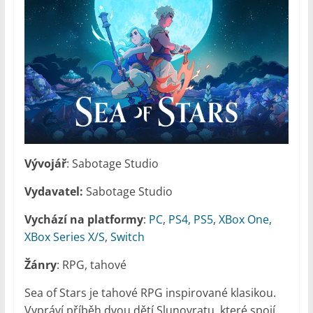
Vývojář
: Sabotage Studio
Vydavatel:
Sabotage Studio
Vychází na platformy
:
PC
,
PS4, PS5
,
XBox One,
XBox Series X/S
,
Switch
Žánry
: RPG, tahové
Sea of Stars je tahové RPG inspirované klasikou.
Vypráví příběh dvou dětí Slunovratu, které spojí