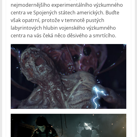
nejmodernějšího experimentálního výzkumného
centra ve Spojených státech amerických. Buďte
však opatrní, protože v temnotě pustých
labyrintových hlubin vojenského výzkumného
centra na vás čeká něco děsivého a smrtícího.