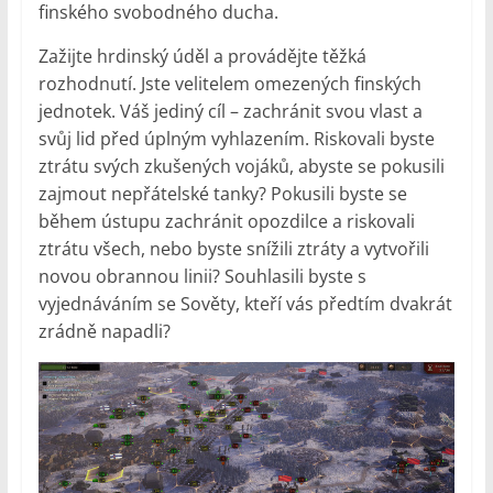
finského svobodného ducha.
Zažijte hrdinský úděl a provádějte těžká
rozhodnutí. Jste velitelem omezených finských
jednotek. Váš jediný cíl – zachránit svou vlast a
svůj lid před úplným vyhlazením. Riskovali byste
ztrátu svých zkušených vojáků, abyste se pokusili
zajmout nepřátelské tanky? Pokusili byste se
během ústupu zachránit opozdilce a riskovali
ztrátu všech, nebo byste snížili ztráty a vytvořili
novou obrannou linii? Souhlasili byste s
vyjednáváním se Sověty, kteří vás předtím dvakrát
zrádně napadli?