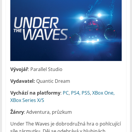
Vývojář
: Parallel Studio
Vydavatel:
Quantic Dream
Vychází na platformy
:
PC
,
PS4, PS5
,
XBox One,
XBox Series X/S
Žánry
: Adventura, průzkum
Under The Waves je dobrodružná hra o pohlcující
síle zármutku. Děj se odehrává v hlubinách