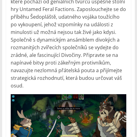
které pochází od geniálních tvůrců úspěšné stolní
hry Untamed Feral Factions. Zaposlouchejte se do
příběhu Šedopláště, udatného vojáka toužícího
po vykoupení, jehož vzpomínky na události z
minulosti už možná nejsou tak živé jako kdysi.
Společně s dynamickým ansámblem divokých a
rozmanitých zvířecích společníků se vydejte do
zrádné, ale fascinující Divočiny. Připravte se na
napínavé bitvy proti zákeřným protivníkům,
navazujte nezlomná přátelská pouta a přijímejte
strategická rozhodnutí, která budou určovat váš
osud.