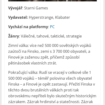
Vývojář
: Starni Games
Vydavatel:
Hyperstrange, Klabater
Vychází na platformy
:
PC
Žánry
: Válečné, tahové, taktické, strategie
Zimní válka: více než 500 000 sovětských vojáků
zaútočí na Finsko, zemi s 3 700 000 obyvateli, a
Finové je zaženou zpět, přičemž způsobí
pětinásobek vlastních ztrát.
Pokračující válka: Rudí se vracejí v celkové síle 1
500 000 vojáků – téměř polovina všech obyvatel
Finska – a Finové je opět zastavují. Přežití Finska v
těchto dvou brutálních válkách proti tak
obrovskému nepříteli bylo skutečným historickým
zázrakem. Zázrak hrdinství a statečnosti. Zázrak