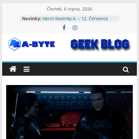
Přeskočit
Čtvrtek, 6 srpna, 2026
na
Novinky:
Herní Novinky 13. – 19. Července
obsah
2026
Herní Novinky 6. – 12. Července
2026
Herní Novinky 3. – 9. Srpna 2026
A-
Herní Novinky 27. Července – 2.
Srpna 2026
Herní Novinky 20. – 26. Července
Byte:
2026
Geek
Blog
A-
Byte
Blog