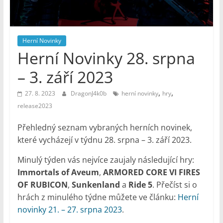
–
Geek
Noviny
Herní Novinky
Herní Novinky 28. srpna
– 3. září 2023
,
,
27. 8. 2023
DragonJ4k0b
herní novinky
hry
release2023
Přehledný seznam vybraných herních novinek,
které vycházejí v týdnu 28. srpna – 3. září 2023.
Minulý týden vás nejvíce zaujaly následující hry:
Immortals of Aveum
,
ARMORED CORE VI FIRES
OF RUBICON
,
Sunkenland
a
Ride 5
. Přečíst si o
hrách z minulého týdne můžete ve článku:
Herní
novinky 21. – 27. srpna 2023
.