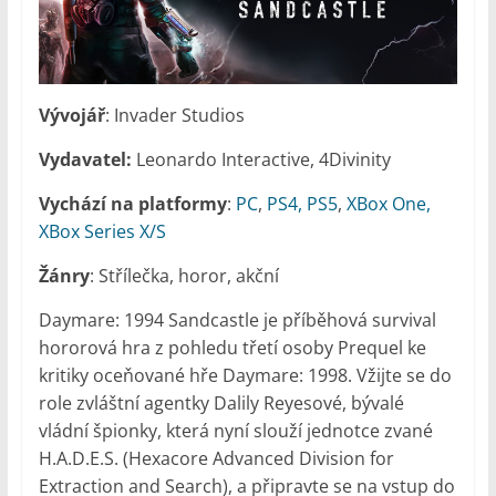
Vývojář
: Invader Studios
Vydavatel:
Leonardo Interactive, 4Divinity
Vychází na platformy
:
PC
,
PS4, PS5
,
XBox One,
XBox Series X/S
Žánry
: Střílečka, horor, akční
Daymare: 1994 Sandcastle je příběhová survival
hororová hra z pohledu třetí osoby Prequel ke
kritiky oceňované hře Daymare: 1998. Vžijte se do
role zvláštní agentky Dalily Reyesové, bývalé
vládní špionky, která nyní slouží jednotce zvané
H.A.D.E.S. (Hexacore Advanced Division for
Extraction and Search), a připravte se na vstup do