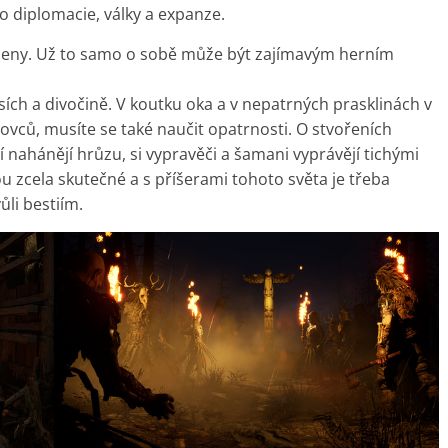
o diplomacie, války a expanze.
eny. Už to samo o sobě může být zajímavým herním
ích a divočině. V koutku oka a v nepatrných prasklinách v
vců, musíte se také naučit opatrnosti. O stvořeních
í nahánějí hrůzu, si vypravěči a šamani vyprávějí tichými
u zcela skutečné a s příšerami tohoto světa je třeba
ůli bestiím.