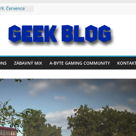
19. Července
2. Července
. Srpna 2026
rvence – 2.
26. Července
ONS
ZÁBAVNÝ MIX
A-BYTE GAMING COMMUNITY
KONTAK