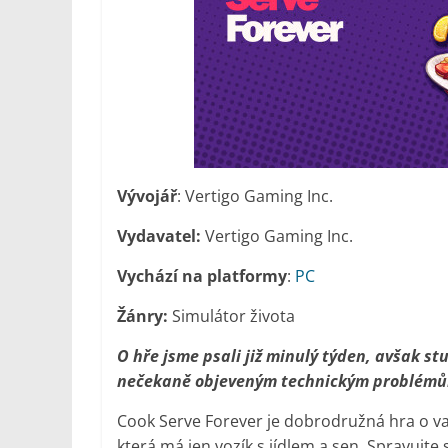
Vývojář
: Vertigo Gaming Inc.
Vydavatel:
Vertigo Gaming Inc.
Vychází na platformy
:
PC
Žánry:
Simulátor života
O hře jsme psali již minulý týden, avšak stu
nečekaně objeveným technickým problém
Cook Serve Forever je dobrodružná hra o va
která má jen vozík s jídlem a sen. Spravujte