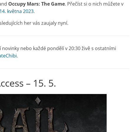
and
Occupy Mars: The Game
. Přečíst si o nich můžete v
 14. května 2023
.
ledujících her vás zaujaly nyní.
 novinky nebo každé pondělí v 20:30 živě s ostatními
ateChibi
.
ccess – 15. 5.