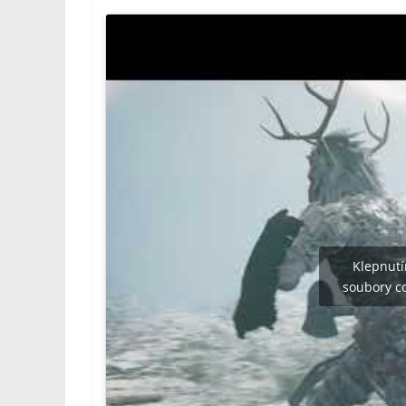
Klepnutí
soubory co