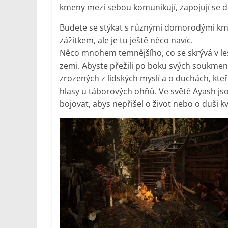
kmeny mezi sebou komunikují, zapojují se d
Budete se stýkat s různými domorodými km
zážitkem, ale je tu ještě něco navíc.
Něco mnohem temnějšího, co se skrývá v les
zemi. Abyste přežili po boku svých soukmeno
zrozených z lidských myslí a o duchách, kteř
hlasy u táborových ohňů. Ve světě Ayash jso
bojovat, abys nepřišel o život nebo o duši kv