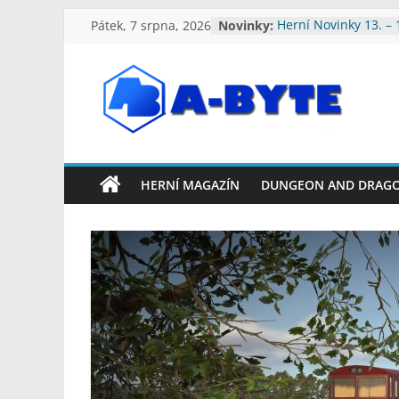
Přeskočit
Pátek, 7 srpna, 2026
Novinky:
Herní Novinky 13. – 
na
2026
Herní Novinky 6. – 1
obsah
2026
Herní Novinky 3. – 9
A-
Herní Novinky 27. Če
Srpna 2026
Herní Novinky 20. – 
Byte:
2026
HERNÍ MAGAZÍN
DUNGEON AND DRAG
Geek
Blog
A-
Byte
Blog
–
Geek