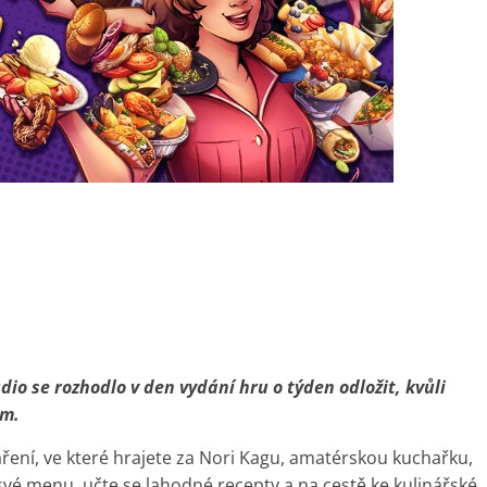
dio se rozhodlo v den vydání hru o týden odložit, kvůli
ům.
ření, ve které hrajete za Nori Kagu, amatérskou kuchařku,
 své menu, učte se lahodné recepty a na cestě ke kulinářské