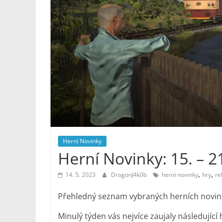
Noviny
Herní Novinky
Herní Novinky: 15. – 2
,
,
14. 5. 2023
DragonJ4k0b
herní novinky
hry
re
Přehledný seznam vybraných herních novinek,
Minulý týden vás nejvíce zaujaly následující 