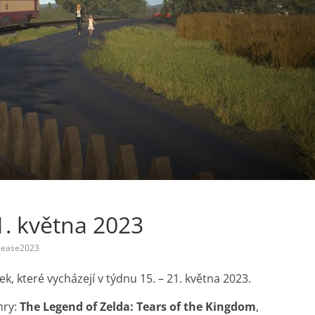
1. května 2023
lease2023
 které vycházejí v týdnu 15. – 21. května 2023.
hry:
The Legend of Zelda: Tears of the Kingdom
,