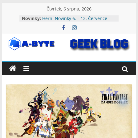
Přeskočit
Čtvrtek, 6 srpna, 2026
na
Novinky:
Herní Novinky 6. – 12. Července
obsah
2026
Herní Novinky 3. – 9. Srpna 2026
Herní Novinky 27. Července – 2.
Srpna 2026
A-
Herní Novinky 20. – 26. Července
2026
Herní Novinky 13. – 19. Července
Byte:
2026
Geek
Blog
A-
Byte
Blog