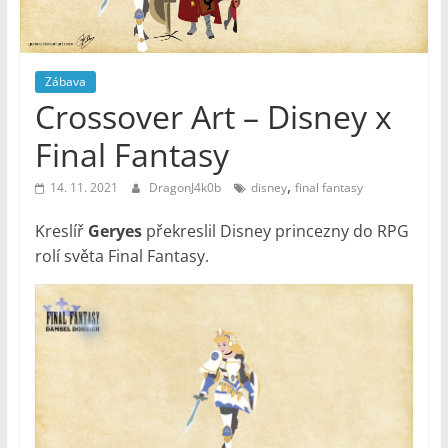
–
Geek
Noviny
Zábava
Crossover Art – Disney x
Final Fantasy
,
14. 11. 2021
DragonJ4k0b
disney
final fantasy
Kreslíř
Geryes
překreslil Disney princezny do RPG
rolí světa Final Fantasy.