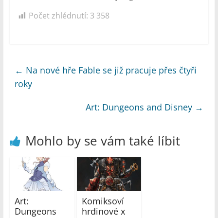
Počet zhlédnutí:
3 358
←
Na nové hře Fable se již pracuje přes čtyři
roky
Art: Dungeons and Disney
→
Mohlo by se vám také líbit
Art:
Komiksoví
Dungeons
hrdinové x